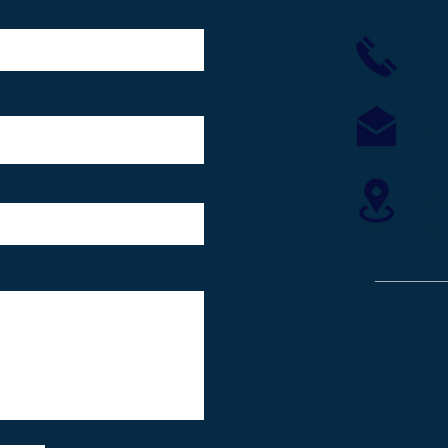
+3
sw
Vi
80