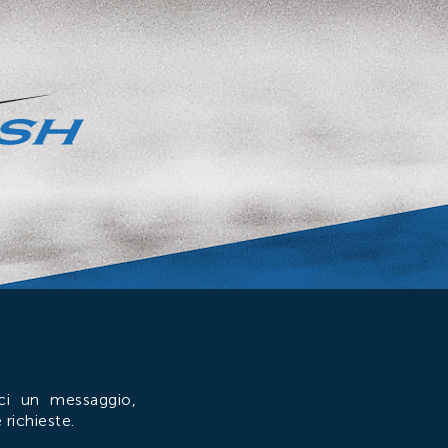
Home
Agency
GE
ci un messaggio,
 richieste.