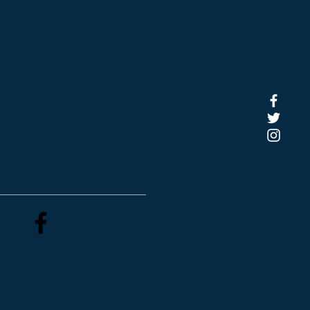
9 081.859.80.38
ifish@swifish.it
a Sant'Abbondio, 155
045 Pompei (NA)