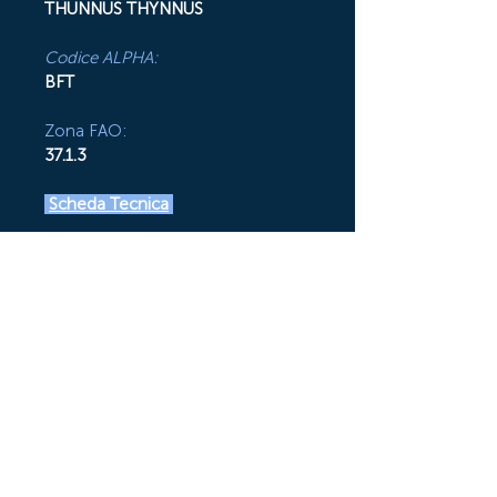
THUNNUS THYNNUS
Codice ALPHA:
BFT
Zona FAO:
37.1.3
Scheda Tecnica
© Copyright 2020 Swi Fish S.r.l. | ALL
RIGHTS RESERVED
Termini & Condizioni
P.IVA 06660021210